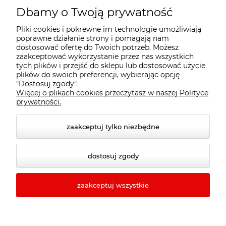
Dbamy o Twoją prywatność
Pomoc
Pliki cookies i pokrewne im technologie umożliwiają
poprawne działanie strony i pomagają nam
dostosować ofertę do Twoich potrzeb. Możesz
Moje konto
zaakceptować wykorzystanie przez nas wszystkich
tych plików i przejść do sklepu lub dostosować użycie
plików do swoich preferencji, wybierając opcję
Płatności i dostawa
"Dostosuj zgody".
Więcej o plikach cookies przeczytasz w naszej Polityce
prywatności.
Informacje
zaakceptuj tylko niezbędne
O nas
dostosuj zgody
zaakceptuj wszystkie
© 2026 e-verto.pl. Wszelkie prawa zastrzeżone.
Styl graficzny ShopGadget.pl
Sklep internetowy Shoper
Premium