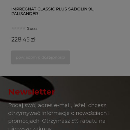
Tikkurila Anti-Reflex White 2 Farba Biała 10l
IMPREGNAT CLASSIC PLUS SADOLIN 9L
Sa
I
PALISANDER
W
1 ocena
0 ocen
288,99 zł
228,45 zł
17
2
do koszyka
powiadom o dostępności
Newsletter
Podaj swój adres e-mail, jeżeli chcesz
otrzymywać informacje o nowościach i
promocjach. Otrzymasz 5% rabatu na
pierwsze zakupy.