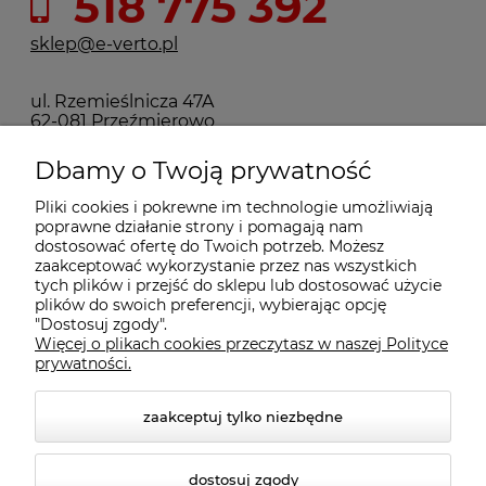
518 775 392
sklep@e-verto.pl
ul. Rzemieślnicza 47A
62-081 Przeźmierowo
Dbamy o Twoją prywatność
Pomoc
Pliki cookies i pokrewne im technologie umożliwiają
poprawne działanie strony i pomagają nam
dostosować ofertę do Twoich potrzeb. Możesz
Moje konto
zaakceptować wykorzystanie przez nas wszystkich
tych plików i przejść do sklepu lub dostosować użycie
plików do swoich preferencji, wybierając opcję
Płatności i dostawa
"Dostosuj zgody".
Więcej o plikach cookies przeczytasz w naszej Polityce
prywatności.
Informacje
zaakceptuj tylko niezbędne
O nas
dostosuj zgody