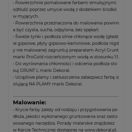
• Powierzchnie pomalowane farbami emulsyjnymi
odtłuść poprzez umycie wodą z dodatkiem środkó
w myjących.
• Powierzchnia przeznaczona do malowania powinn
a być czysta, sucha, odpylona, bez spękań.
• Świeże tynki i podłoża silnie chłonące wodę (gładz
ie gipsowe, płyty gipsowo-kartonowe, podłoża nigd
y nie malowane) zagruntuj preparatem Acryl Grunt
marki ProGold rozcieńczonym wodą w stosunku 1:1.
• Do wyrównania chłonności i odcienia podłoża sto
suj GRUNT L marki Dekoral.
• Uciążliwe plamy i zatłuszczenia zabezpiecz farbą iz
olującą NA PLAMY marki Dekoral.
Malowanie:
• Krycie farby zależy od rodzaju i przygotowania po
dłoża, jakości wykonanego gruntowania oraz zasto
sowanego narzędzia. Porady malarskie znajdziesz
w Karcie Technicznej dostępnej na www.dekoral.pl.