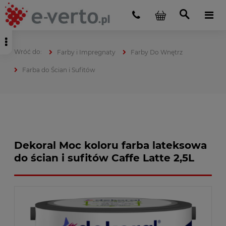
Farby i Impregnaty
Farby Do Wnętrz
Farba do Ścian i Sufitów
Dekoral Moc koloru farba lateksowa
do ścian i sufitów Caffe Latte 2,5L