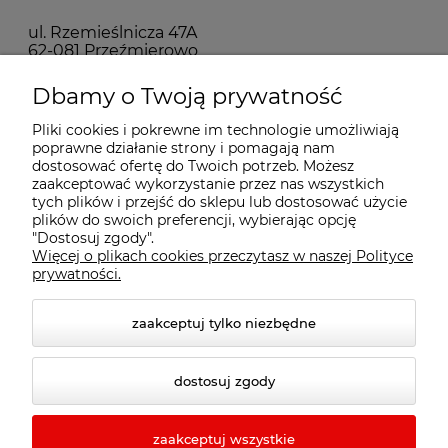
ul. Rzemieślnicza 47A
62-081 Przeźmierowo
Dbamy o Twoją prywatność
Pomoc
Pliki cookies i pokrewne im technologie umożliwiają
poprawne działanie strony i pomagają nam
dostosować ofertę do Twoich potrzeb. Możesz
Moje konto
zaakceptować wykorzystanie przez nas wszystkich
tych plików i przejść do sklepu lub dostosować użycie
plików do swoich preferencji, wybierając opcję
Płatności i dostawa
"Dostosuj zgody".
Więcej o plikach cookies przeczytasz w naszej Polityce
prywatności.
Informacje
zaakceptuj tylko niezbędne
O nas
dostosuj zgody
zaakceptuj wszystkie