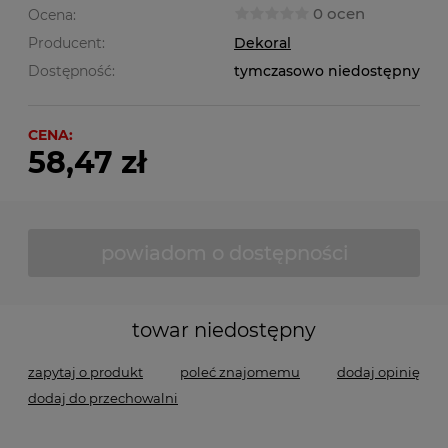
0 ocen
Ocena:
Producent:
Dekoral
Dostępność:
tymczasowo niedostępny
CENA:
58,47 zł
powiadom o dostępności
towar niedostępny
zapytaj o produkt
poleć znajomemu
dodaj opinię
dodaj do przechowalni