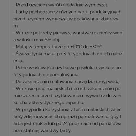
• Przed użyciem wyrób dokładnie wymieszaj.
• Farby pochodzące z różnych partii produkcyjnych
przed użyciem wymieszaj w opakowaniu zbiorczy
m.
• W razie potrzeby pierwszą warstwę rozcieńcz wod
ą w ilości max. 5% obj.
• Maluj w temperaturze od +10°C do +30°C.
• Świeże tynki maluj po 3-4 tygodniach od ich nałoż
enia.
• Pełne właściwości użytkowe powłoka uzyskuje po
4 tygodniach od pomalowania.
• Po zakończeniu malowania narzędzia umyj wodą.
• W czasie prac malarskich i po ich zakończeniu po
mieszczenia przed użytkowaniem wywietrz do zani
ku charakterystycznego zapachu.
• W przypadku korzystania z taśm malarskich zalec
amy zdejmowanie ich od razu po malowaniu, gdy f
arba jest mokra lub po 24 godzinach od pomalowa
nia ostatniej warstwy farby.