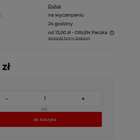
Dulux
ć:
na wyczerpaniu
24 godziny
od 13,00 zł
- ORLEN Paczka
sprawdź formy dostawy
Cena nie zawiera ewentualnych
kosztów płatności
 zł
-
+
szt.
do koszyka