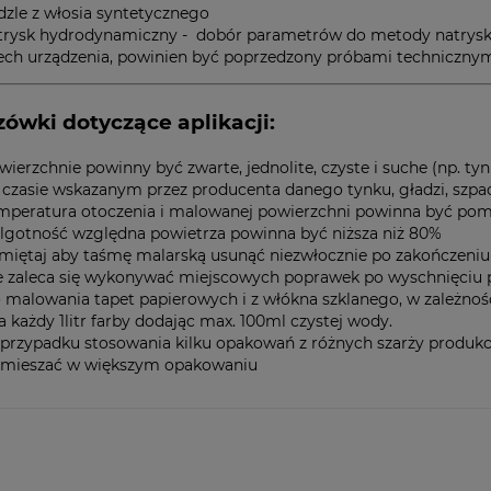
dzle z włosia syntetycznego
trysk hydrodynamiczny - dobór parametrów do metody natrysko
cech urządzenia, powinien być poprzedzony próbami technicznym
ówki dotyczące aplikacji:
wierzchnie powinny być zwarte, jednolite, czyste i suche (np. t
 czasie wskazanym przez producenta danego tynku, gładzi, szpac
mperatura otoczenia i malowanej powierzchni powinna być pom
lgotność względna powietrza powinna być niższa niż 80%
miętaj aby taśmę malarską usunąć niezwłocznie po zakończeniu
e zaleca się wykonywać miejscowych poprawek po wyschnięciu p
 malowania tapet papierowych i z włókna szklanego, w zależności
na każdy 1litr farby dodając max. 100ml czystej wody.
przypadku stosowania kilku opakowań z różnych szarży produkc
mieszać w większym opakowaniu