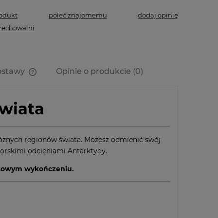
rodukt
poleć znajomemu
dodaj opinię
zechowalni
ostawy
Opinie o produkcie (0)
Cena nie zawiera ewentualnych
kosztów płatności
Świata
różnych regionów świata. Możesz odmienić swój
morskimi odcieniami Antarktydy.
matowym wykończeniu.