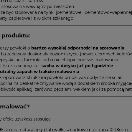
rba do ścian i sufitów
 stosowania wewnątrz pomieszczeń
że być stosowana na tynki [cementowe i cementowo-wapienne],
pety papierowe i z włókna szklanego.
 produktu:
orzy powłoki o
bardzo wysokiej odporności na szorowanie
rba zapewnia doskonały poziom krycia (nawet ciemnych kolorów
epryskająca formuła; farba nie chlapie podczas malowania
ótki czas schnięcia –
sucha w dotyku już po 1 godzinie
utralny zapach w trakcie malowania
kroporowata struktura powłoki umożliwia oddychanie ścian
porna na delikatne zmywanie wodą z dodatkiem środka myjąc
żliwość aplikacji zarówno pędzlem, wałkiem jak i za pomocą n
 malować?
y efekt uzyskasz stosując:
łki z runa naturalnego lub wałki sznurkowe o dł. runa 10-18mm