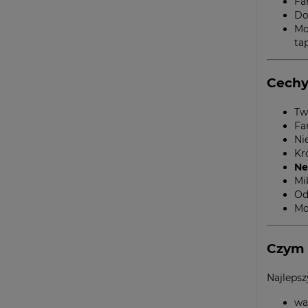
Fa
Do
Mo
ta
Cechy
Tw
Fa
Ni
Kr
Ne
Mi
Od
Mo
Czym
Najlepsz
wa