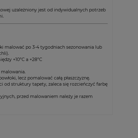
wej uzależniony jest od indywidualnych potrzeb
i.
ynki malować po 3-4 tygodniach sezonowania lub
hli).
iędzy +10°C a +28°C
 malowania.
owłoki, lecz pomalować całą płaszczyznę.
 od struktury tapety, zaleca się rozcieńczyć farbę
yjnych, przed malowaniem należy je razem