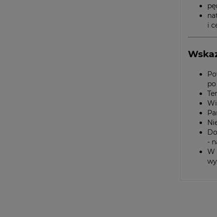
pę
na
i 
Wskaz
Po
po
Te
Wi
Pa
Ni
Do
- 
W 
wy