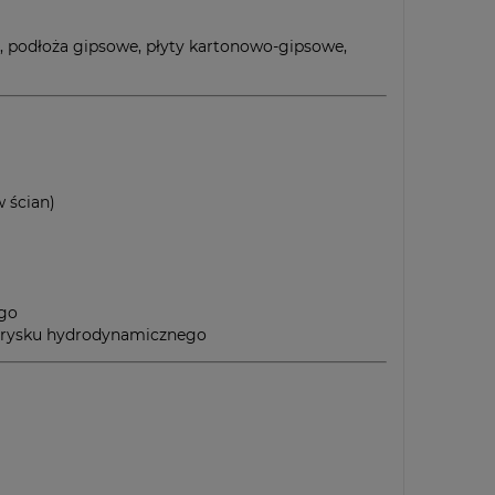
 podłoża gipsowe, płyty kartonowo-gipsowe,
 ścian)
ego
atrysku hydrodynamicznego