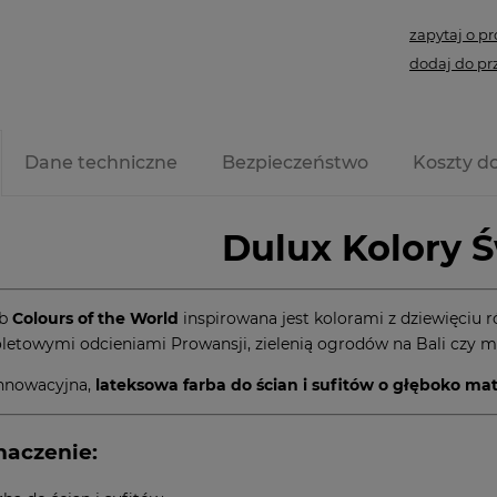
zapytaj o p
dodaj do pr
Dane techniczne
Bezpieczeństwo
Koszty d
Dulux Kolory 
rb
Colours of the World
inspirowana jest kolorami z dziewięciu 
oletowymi odcieniami Prowansji, zielenią ogrodów na Bali czy 
innowacyjna,
lateksowa farba do ścian i sufitów o głęboko 
naczenie: