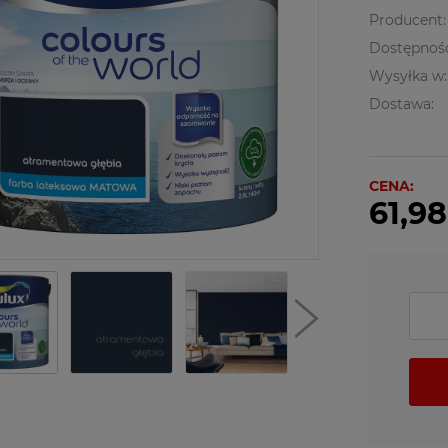
Producent:
Dostępnoś
Wysyłka w:
Dostawa:
CENA:
61,98