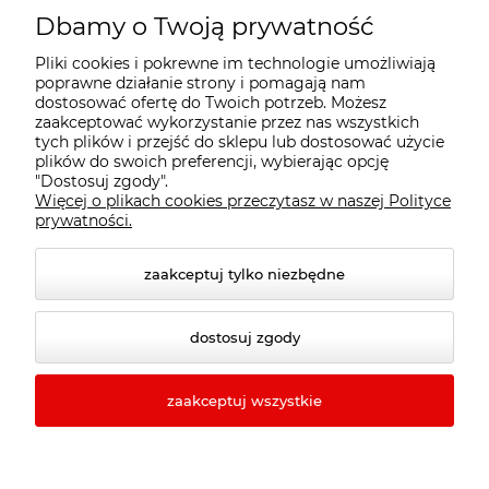
Dbamy o Twoją prywatność
Pomoc
Pliki cookies i pokrewne im technologie umożliwiają
poprawne działanie strony i pomagają nam
dostosować ofertę do Twoich potrzeb. Możesz
Moje konto
zaakceptować wykorzystanie przez nas wszystkich
tych plików i przejść do sklepu lub dostosować użycie
plików do swoich preferencji, wybierając opcję
Płatności i dostawa
"Dostosuj zgody".
Więcej o plikach cookies przeczytasz w naszej Polityce
prywatności.
Informacje
zaakceptuj tylko niezbędne
O nas
dostosuj zgody
zaakceptuj wszystkie
© 2026 e-verto.pl. Wszelkie prawa zastrzeżone.
Styl graficzny ShopGadget.pl
Sklep internetowy Shoper
Premium