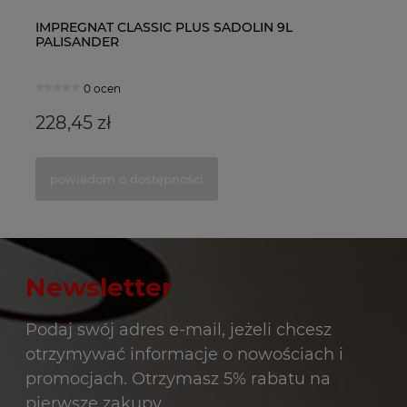
Tikkurila Anti-Reflex White 2 Farba Biała 10l
IMPREGNAT CLASSIC PLUS SADOLIN 9L
Sa
I
PALISANDER
W
1 ocena
0 ocen
288,99 zł
228,45 zł
17
2
do koszyka
powiadom o dostępności
Newsletter
Podaj swój adres e-mail, jeżeli chcesz
otrzymywać informacje o nowościach i
promocjach. Otrzymasz 5% rabatu na
pierwsze zakupy.