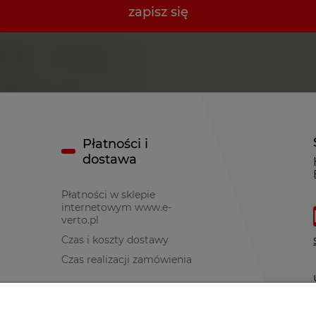
zapisz się
Płatności i
dostawa
Płatności w sklepie
internetowym www.e-
verto.pl
Czas i koszty dostawy
Czas realizacji zamówienia