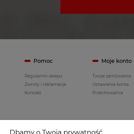
Pomoc
Moje konto
Regulamin sklepu
Twoje zamówienia
Zwroty i reklamacje
Ustawienia konta
Kontakt
Przechowalnia
Informacje
O nas
Dbamy o Twoją prywatność