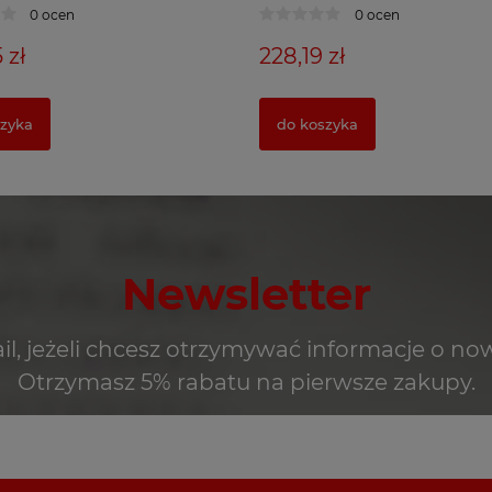
0 ocen
0 ocen
 zł
228,19 zł
szyka
do koszyka
Newsletter
il, jeżeli chcesz otrzymywać informacje o no
Otrzymasz 5% rabatu na pierwsze zakupy.