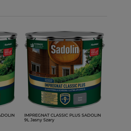
ADOLIN
Tikkurila Anti-Reflex White 2 Farba
IMPREGNAT CLASSIC PLUS SADOLIN
Sadolin E
IMPREGN
Biała 10l
9L Jasny Szary
5l
9L Jasny