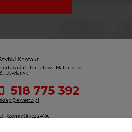
Szybki Kontakt
Hurtownia Internetowa Materiałów
Budowlanych
518 775 392
sklep@e-verto.pl
ul. Rzemieślnicza 47A
62-081 Przeźmierowo