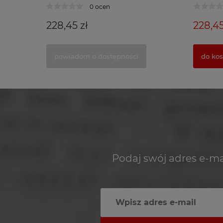
0 ocen
228,45 zł
228,45
powiadom o dostępności
do ko
Podaj swój adres e-ma