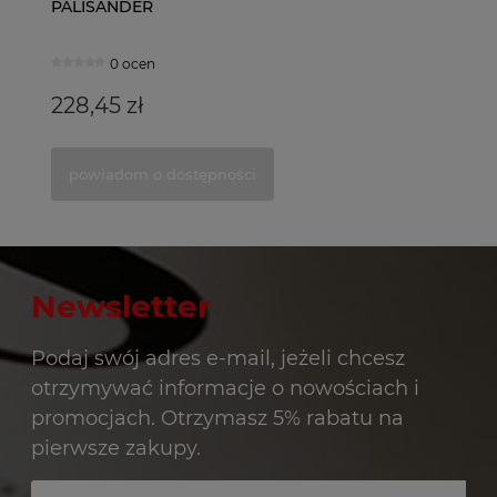
PALISANDER
W
1 ocena
0 ocen
288,99 zł
228,45 zł
17
2
do koszyka
powiadom o dostępności
Newsletter
Podaj swój adres e-mail, jeżeli chcesz
otrzymywać informacje o nowościach i
promocjach. Otrzymasz 5% rabatu na
pierwsze zakupy.