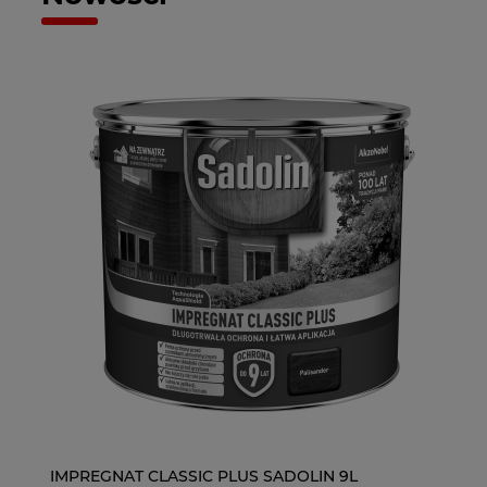
Tikkurila Anti-Reflex White 2 Farba Biała 10l
IMPREGNAT CLASSIC PLUS SADOLIN 9L
Sa
I