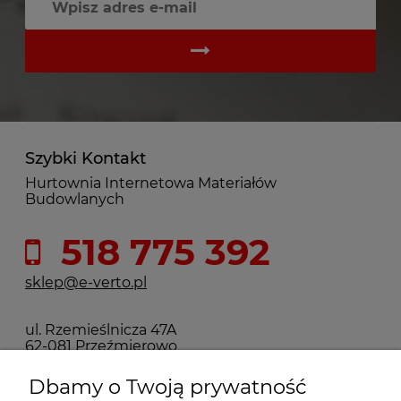
Szybki Kontakt
Hurtownia Internetowa Materiałów
Budowlanych
518 775 392
sklep@e-verto.pl
ul. Rzemieślnicza 47A
62-081 Przeźmierowo
Dbamy o Twoją prywatność